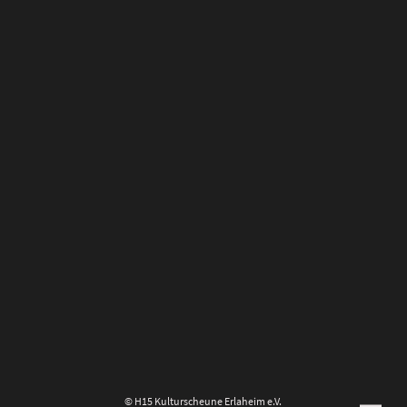
© H15 Kulturscheune Erlaheim e.V.